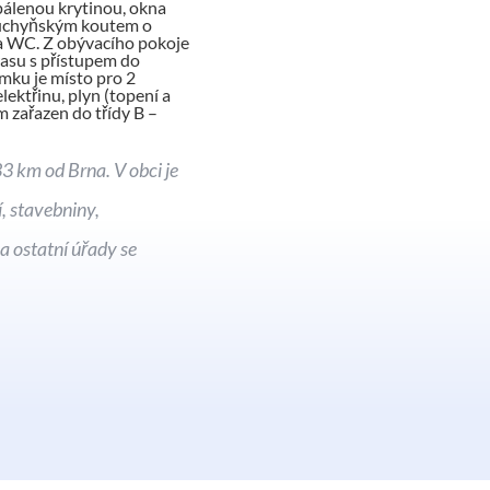
pálenou krytinou, okna
 kuchyňským koutem o
 a WC. Z obývacího pokoje
rasu s přístupem do
mku je místo pro 2
ektřinu, plyn (topení a
 zařazen do třídy B –
3 km od Brna. V obci je
, stavebniny,
 ostatní úřady se