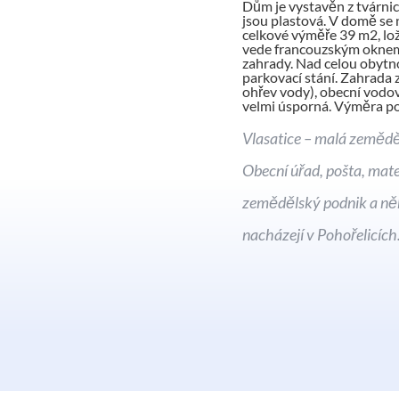
Dům je vystavěn z tvárnic
jsou plastová. V domě se
celkové výměře 39 m2, lo
vede francouzským oknem v
zahrady. Nad celou obytn
parkovací stání. Zahrada 
ohřev vody), obecní vodov
velmi úsporná. Výměra p
Vlasatice – malá zeměděl
Obecní úřad, pošta, mate
zemědělský podnik a něk
nacházejí v Pohořelicíc