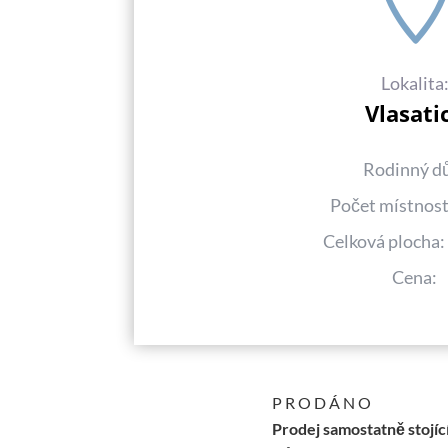
Lokalita
Vlasati
Rodinný d
Počet místnost
Celková plocha
Cena:
P R O D Á N O
Prodej samostatně stojící