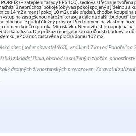
 PORFIX (+ zateplení fasády EPS 100), sedlová střecha je tvořena 
 nachází 3 neprůchozí pokoje (obývací pokoj spojený s jídelnou a
žnice 14 m2 a menší pokoj 10 m2), dále předsíň, chodba, koupelna
stup na zastřešenou nárožní terasu a dále na další „budoucí“ te
ou plochou je půdní úložný prostor. Před domem na vlastním poze
za domem končí u potoka Miroslavka. Nemovitost je napojena na el
od a kanalizaci. Dle průkazu energetické náročnosti budovy je dům
ozemku je 402 m2, zastavěná plocha domu 107 m2.
ská obec (počet obyvatel 963), vzdálená 7 km od Pohořelic a 3
řská i základní škola, obchod se smíšeným zbožím, pohostinství
olik drobných živnostenských provozoven. Zdravotní zařízení a
h.