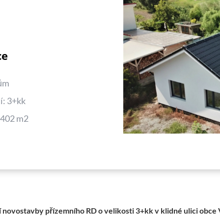
:
ce
ům
í: 3+kk
: 402 m2
 novostavby přízemního RD o velikosti 3+kk v klidné ulici obce 