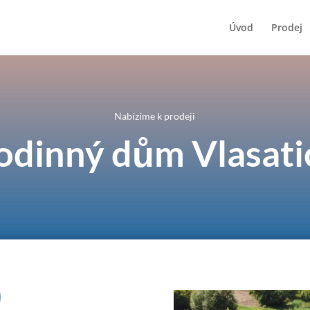
Úvod
Prodej
Nabízíme k prodeji
odinný dům Vlasati
